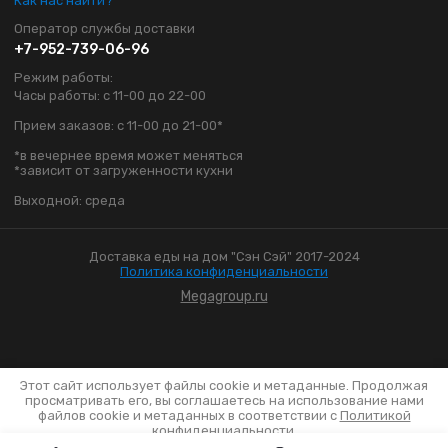
Как нас найти?
Оператор службы доставки
+7-952-739-06-96
Режим работы:
Часы работы: с 11-00 до 22-00
Прием заказов: с 11-00 до 21-00*
*в вечернее время может меняться
*зависит от загруженности кухни
Выходной: среда
Доставка еды на дом "Сэн Сэй" 2017-2024
Политика конфиденциальности
Megagroup.ru
Этот сайт использует файлы cookie и метаданные. Продолжая
просматривать его, вы соглашаетесь на использование нами
файлов cookie и метаданных в соответствии с
Политикой
конфиденциальности
.